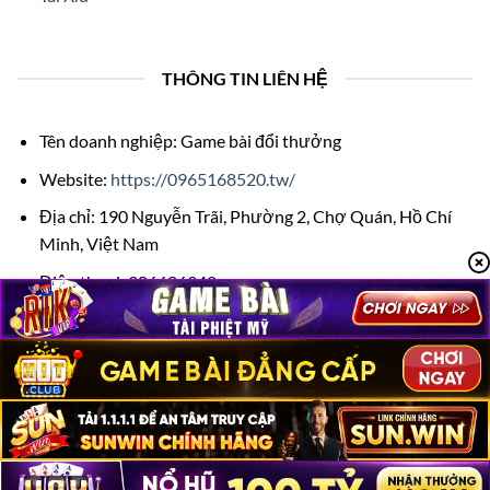
THÔNG TIN LIÊN HỆ
Tên doanh nghiệp: Game bài đổi thưởng
Website:
https://0965168520.tw/
Địa chỉ: 190 Nguyễn Trãi, Phường 2, Chợ Quán, Hồ Chí
Minh, Việt Nam
Điện thoại: 986686342
Gmail:
gamebaidoithuong88dev@gmail.com
Hashtags: #nhacaigambaidoithuong
#linkvaogamebaidoithuong #dangnhapgamebaidoithuong
#gamebaidoithuongvip