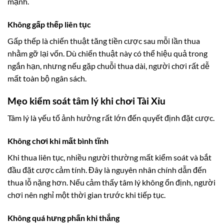
mạnh.
Không gấp thếp liên tục
Gấp thếp là chiến thuật tăng tiền cược sau mỗi lần thua
nhằm gỡ lại vốn. Dù chiến thuật này có thể hiệu quả trong
ngắn hạn, nhưng nếu gặp chuỗi thua dài, người chơi rất dễ
mất toàn bộ ngân sách.
Mẹo kiểm soát tâm lý khi chơi Tài Xỉu
Tâm lý là yếu tố ảnh hưởng rất lớn đến quyết định đặt cược.
Không chơi khi mất bình tĩnh
Khi thua liên tục, nhiều người thường mất kiểm soát và bắt
đầu đặt cược cảm tính. Đây là nguyên nhân chính dẫn đến
thua lỗ nặng hơn. Nếu cảm thấy tâm lý không ổn định, người
chơi nên nghỉ một thời gian trước khi tiếp tục.
Không quá hưng phấn khi thắng