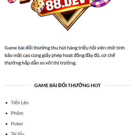
Game bài đổi thưởng
thu hút hàng triệu hội viên nhờ tính
bảo mật cao cùng giấy phép hoạt động đầy đủ, cơ chế
thưởng hấp dẫn so với thị trường.
GAME BÀI ĐỔI THƯỞNG HOT
Tiến Lên
Phỏm
Poker
Tài Xỉu