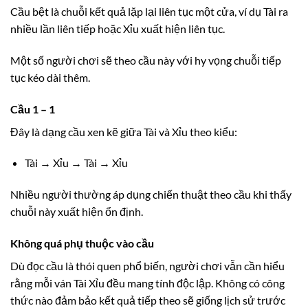
Cầu bệt là chuỗi kết quả lặp lại liên tục một cửa, ví dụ Tài ra
nhiều lần liên tiếp hoặc Xỉu xuất hiện liên tục.
Một số người chơi sẽ theo cầu này với hy vọng chuỗi tiếp
tục kéo dài thêm.
Cầu 1 – 1
Đây là dạng cầu xen kẽ giữa Tài và Xỉu theo kiểu:
Tài → Xỉu → Tài → Xỉu
Nhiều người thường áp dụng chiến thuật theo cầu khi thấy
chuỗi này xuất hiện ổn định.
Không quá phụ thuộc vào cầu
Dù đọc cầu là thói quen phổ biến, người chơi vẫn cần hiểu
rằng mỗi ván Tài Xỉu đều mang tính độc lập. Không có công
thức nào đảm bảo kết quả tiếp theo sẽ giống lịch sử trước