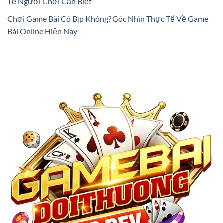
Tế Người Chơi Cần Biết
Chơi Game Bài Có Bịp Không? Góc Nhìn Thực Tế Về Game
Bài Online Hiện Nay