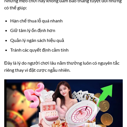
Những mẹo chơi này không đảm bảo thắng tuyệt đối nhưng
có thể giúp:
Hạn chế thua lỗ quá nhanh
Giữ tâm lý ổn định hơn
Quản lý ngân sách hiệu quả
Tránh các quyết định cảm tính
Đây là lý do người chơi lâu năm thường luôn có nguyên tắc
riêng thay vì đặt cược ngẫu nhiên.