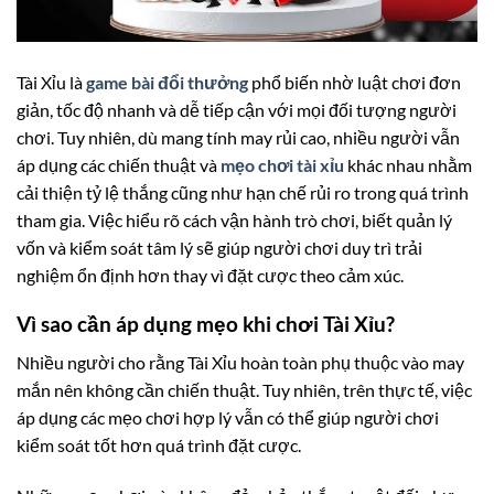
Tài Xỉu là
game bài đổi thưởng
phổ biến nhờ luật chơi đơn
giản, tốc độ nhanh và dễ tiếp cận với mọi đối tượng người
chơi. Tuy nhiên, dù mang tính may rủi cao, nhiều người vẫn
áp dụng các chiến thuật và
mẹo chơi tài xỉu
khác nhau nhằm
cải thiện tỷ lệ thắng cũng như hạn chế rủi ro trong quá trình
tham gia. Việc hiểu rõ cách vận hành trò chơi, biết quản lý
vốn và kiểm soát tâm lý sẽ giúp người chơi duy trì trải
nghiệm ổn định hơn thay vì đặt cược theo cảm xúc.
Vì sao cần áp dụng mẹo khi chơi Tài Xỉu?
Nhiều người cho rằng Tài Xỉu hoàn toàn phụ thuộc vào may
mắn nên không cần chiến thuật. Tuy nhiên, trên thực tế, việc
áp dụng các mẹo chơi hợp lý vẫn có thể giúp người chơi
kiểm soát tốt hơn quá trình đặt cược.