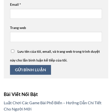
Email
*
Trang web
Lưu tên của tôi, email, và trang web trong trình duyệt
này cho lần bình luận kế tiếp của tôi.
Bài Viết Nổi Bật
Luật Chơi Các Game Bài Phổ Biến – Hướng Dẫn Chi Tiết
Cho Người Mới