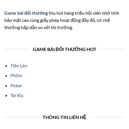
Game bài đổi thưởng
thu hút hàng triệu hội viên nhờ tính
bảo mật cao cùng giấy phép hoạt động đầy đủ, cơ chế
thưởng hấp dẫn so với thị trường.
GAME BÀI ĐỔI THƯỞNG HOT
Tiến Lên
Phỏm
Poker
Tài Xỉu
THÔNG TIN LIÊN HỆ