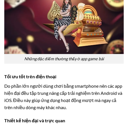
Những đặc điểm thường thấy ở app game bài
Tối ưu tốt trên điện thoại
Do phần lớn người dùng chơi bằng smartphone nên các app
hiện đại đều tập trung nâng cấp trải nghiệm trên Android và
iOS. Điều này giúp ứng dụng hoạt động mượt mà ngay cả
trên nhiều dòng máy khác nhau.
Thiết kế hiện đại và trực quan