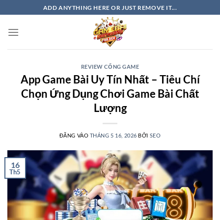
Bỏ
ADD ANYTHING HERE OR JUST REMOVE IT...
qua
nội
dung
REVIEW CỔNG GAME
App Game Bài Uy Tín Nhất – Tiêu Chí
Chọn Ứng Dụng Chơi Game Bài Chất
Lượng
ĐĂNG VÀO
THÁNG 5 16, 2026
BỞI
SEO
16
Th5