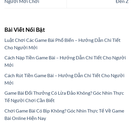
Người Mới Chơi
Đến Z
Bài Viết Nổi Bật
Luật Chơi Các Game Bài Phổ Biến – Hướng Dẫn Chi Tiết
Cho Người Mới
Cách Nạp Tiền Game Bài – Hướng Dẫn Chi Tiết Cho Người
Mới
Cách Rút Tiền Game Bài – Hướng Dẫn Chi Tiết Cho Người
Mới
Game Bài Đổi Thưởng Có Lừa Đảo Không? Góc Nhìn Thực
Tế Người Chơi Cần Biết
Chơi Game Bài Có Bịp Không? Góc Nhìn Thực Tế Về Game
Bài Online Hiện Nay