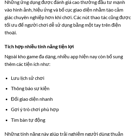
Những ứng dụng được đánh giá cao thường đầu tư mạnh
vào hình ảnh, hiệu ứng và bố cục giao diện nhằm tạo cảm
giác chuyên nghiệp hơn khi chơi. Các nút thao tác cũng được
tối ưu để người chơi dễ sử dụng bằng một tay trên điện
thoại.
Tích hợp nhiều tính năng tiện lợi
Ngoài kho game đa dạng, nhiều app hiện nay còn bổ sung
thêm các tiện ích như:
Lưu lịch sử chơi
Thông báo sự kiện
Đổi giao diện nhanh
Gợi ý trò chơi phù hợp
Tìm bàn tự động
Những tính năng này giúp trải nghiệm người dùng thuận