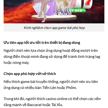
Kinh nghiệm chọn app game bài phù hợp
Ưu tiên app tối ưu tốt trên thiết bị đang dùng
Người chơi nên lựa chọn ứng dụng hoạt động mượt trên
dòng điện thoại mình đang sử dụng để tránh tình trạng lag
hoặc nóng máy.
Chọn app phù hợp với sở thích
Nếu thích game bài truyền thống, người chơi nên ưu tiên
ứng dụng có nhiều bàn Tiến Lên hoặc Phỏm.
Trong khi đó, người thích casino online có thể chọn các nền
tảng mạnh về Baccarat hoặc Tài Xỉu.